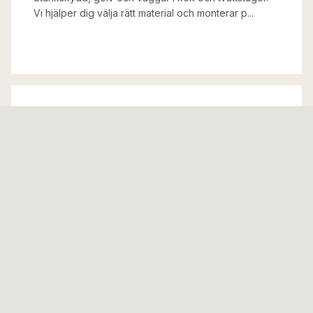
Vi hjälper dig välja rätt material och monterar p...
03
KLINKERS OCH NATURSTEN
Installation av klinkers för entréer, terrasser och
andra utrymmen. Vi arbetar med alla typer av nat...